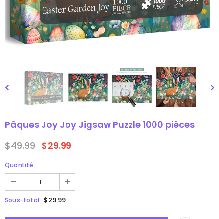
zzle Puzzle
Puzzle de puzzle 3d hibou
1000 pièces
9
$49.99
$29.99
Pâques Joy Joy Jigsaw Puzzle 1000 pièces
$49.99
$29.99
Quantité:
$29.99
Sous-total: