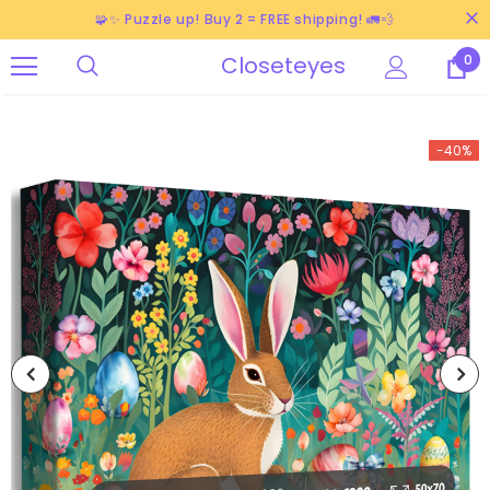
🧩✨ Puzzle up! Buy 2 = FREE shipping! 🚛💨
Closeteyes
0
-40%
-38%
-40%