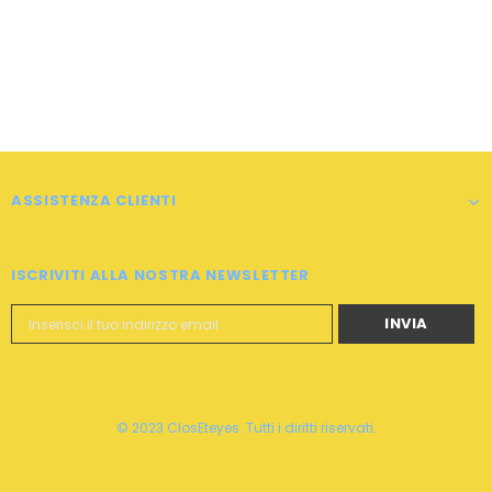
-38%
-40%
ASSISTENZA CLIENTI
gsaw Puzzle
Pun puzzle a puzzle da gufo
3d 1000 pezzi
ISCRIVITI ALLA NOSTRA NEWSLETTER
9
$49.99
$29.99
© 2023 ClosEteyes. Tutti i diritti riservati.